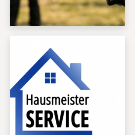
Facility Management
Hausmeisterservice
Relocationservice
Umzugsservice
Housesitting
Reinigungsservice
Inneneinrichter
Baumservice