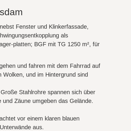
otsdam
ebst Fenster und Klinkerfassade,
chwingungsentkopplung als
lager-platten; BGF mit TG 1250 m², für