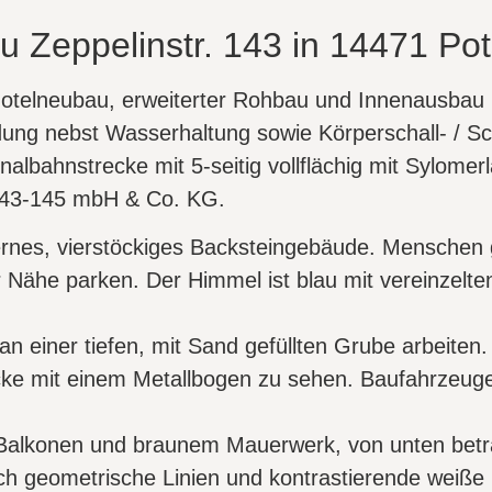
u Zeppelinstr. 143 in 14471 P
telneubau, erweiterter Rohbau und Innenausbau n
ng nebst Wasserhaltung sowie Körperschall- / S
lbahnstrecke mit 5-seitig vollflächig mit Sylomer
 143-145 mbH & Co. KG.